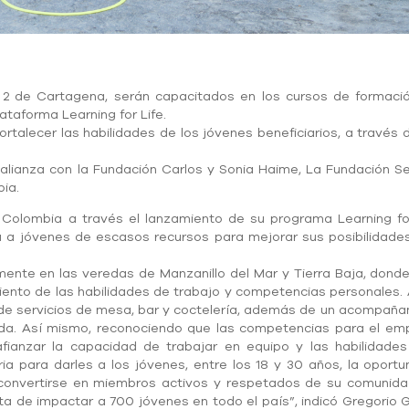
e Cartagena, serán capacitados en los cursos de formació
lataforma Learning for Life.
alecer las habilidades de los jóvenes beneficiarios, a través d
ianza con la Fundación Carlos y Sonia Haime, La Fundación Ser
bia.
olombia a través el lanzamiento de su programa Learning for Li
 a jóvenes de escasos recursos para mejorar sus posibilidade
lmente en las veredas de Manzanillo del Mar y Tierra Baja, dond
ento de las habilidades de trabajo y competencias personales. 
n de servicios de mesa, bar y coctelería, además de un acompaña
 vida. Así mismo, reconociendo que las competencias para el e
fianzar la capacidad de trabajar en equipo y las habilidades
ia para darles a los jóvenes, entre los 18 y 30 años, la opor
 convertirse en miembros activos y respetados de su comunida
 de impactar a 700 jóvenes en todo el país”, indicó Gregorio 