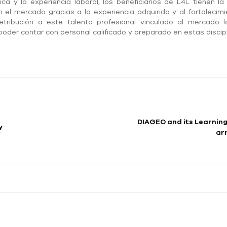
ca y la experiencia laboral, los beneficiarios de L4L tienen la
el mercado gracias a la experiencia adquirida y al fortalecimi
tribución a este talento profesional vinculado al mercado l
oder contar con personal calificado y preparado en estas discipl
DIAGEO and its Learning
y
ar