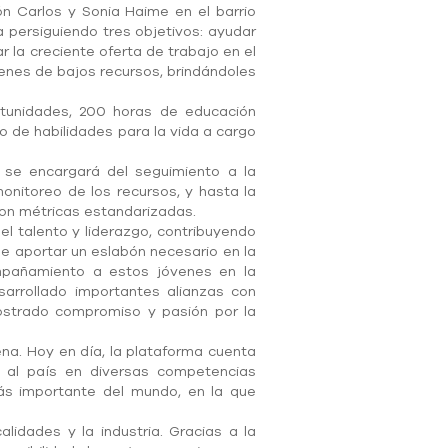
ón Carlos y Sonia Haime en el barrio
a persiguiendo tres objetivos: ayudar
 la creciente oferta de trabajo en el
venes de bajos recursos, brindándoles
ortunidades, 200 horas de educación
o de habilidades para la vida a cargo
, se encargará del seguimiento a la
onitoreo de los recursos, y hasta la
con métricas estandarizadas.
l talento y liderazgo, contribuyendo
de aportar un eslabón necesario en la
mpañamiento a estos jóvenes en la
arrollado importantes alianzas con
mostrado compromiso y pasión por la
ena. Hoy en día, la plataforma cuenta
o al país en diversas competencias
ás importante del mundo, en la que
lidades y la industria. Gracias a la