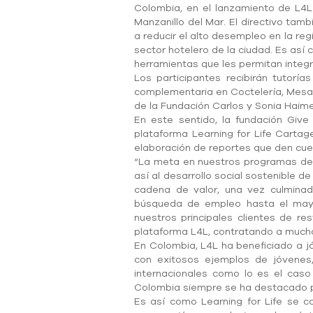
Colombia, en el lanzamiento de L4L 
Manzanillo del Mar. El directivo tam
a reducir el alto desempleo en la re
sector hotelero de la ciudad. Es así
herramientas que les permitan integra
Los participantes recibirán tutorí
complementaria en Coctelería, Mesa y
de la Fundación Carlos y Sonia Haime
En este sentido, la fundación Give
plataforma Learning for Life Cartag
elaboración de reportes que den cue
“La meta en nuestros programas de R
así al desarrollo social sostenible 
cadena de valor, una vez culmina
búsqueda de empleo hasta el mayor
nuestros principales clientes de r
plataforma L4L, contratando a mucho
En Colombia, L4L ha beneficiado a jó
con exitosos ejemplos de jóvenes,
internacionales como lo es el cas
Colombia siempre se ha destacado po
Es así como Learning for Life se co