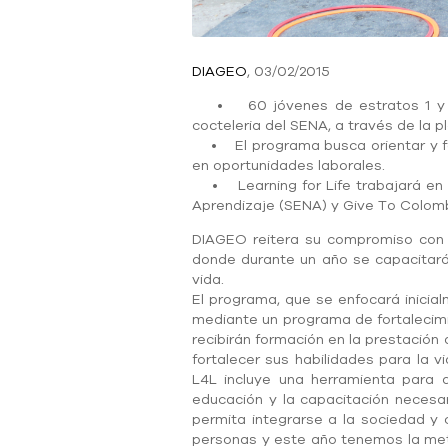
DIAGEO
, 03/02/2015
• 60 jóvenes de estratos 1 y 2 d
cocteleria del SENA, a través de la p
• El programa busca orientar y fort
en oportunidades laborales.
• Learning for Life trabajará en al
Aprendizaje (SENA) y Give To Colom
DIAGEO reitera su compromiso con C
donde durante un año se capacitará
vida.
El programa, que se enfocará inicia
mediante un programa de fortalecimi
recibirán formación en la prestació
fortalecer sus habilidades para la
L4L incluye una herramienta para a
educación y la capacitación necesar
permita integrarse a la sociedad y
personas y este año tenemos la meta