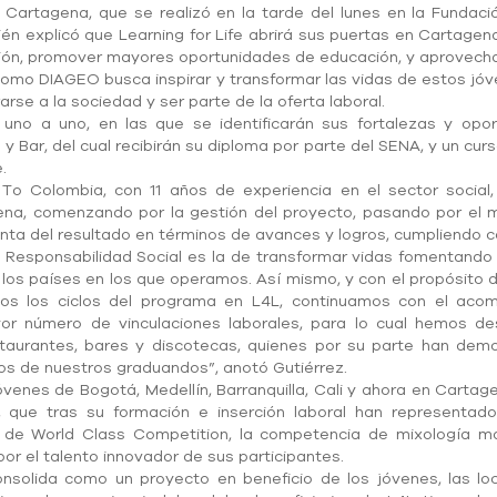
Cartagena, que se realizó en la tarde del lunes en la Fundaci
bién explicó que Learning for Life abrirá sus puertas en Cartagen
gión, promover mayores oportunidades de educación, y aprovechar
 como DIAGEO busca inspirar y transformar las vidas de estos jó
rse a la sociedad y ser parte de la oferta laboral.
as uno a uno, en las que se identificarán sus fortalezas y op
 Bar, del cual recibirán su diploma por parte del SENA, y un curs
.
 To Colombia, con 11 años de experiencia en el sector social
ena, comenzando por la gestión del proyecto, pasando por el m
nta del resultado en términos de avances y logros, cumpliendo 
esponsabilidad Social es la de transformar vidas fomentando e
de los países en los que operamos. Así mismo, y con el propósito 
dos los ciclos del programa en L4L, continuamos con el aco
 número de vinculaciones laborales, para lo cual hemos des
estaurantes, bares y discotecas, quienes por su parte han de
s de nuestros graduandos”, anotó Gutiérrez.
venes de Bogotá, Medellín, Barranquilla, Cali y ahora en Cartag
 que tras su formación e inserción laboral han representad
o de World Class Competition, la competencia de mixología m
r el talento innovador de sus participantes.
nsolida como un proyecto en beneficio de los jóvenes, las loca