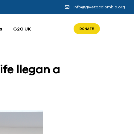
Info@givetocolombia.org
s
G2C UK
DONATE
fe llegan a